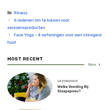
Categorieën
fitness
6 redenen om te kiezen voor
seizoensproducten
Face Yoga – 4 oefeningen voor een stevigere
huid
MOST RECENT
More
GEZONDHEID
Welke Voeding Bij
Slaapapneu?