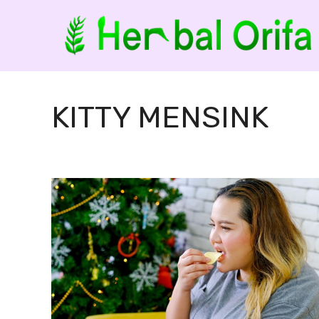
Ga
naar
de
inhoud
KITTY MENSINK