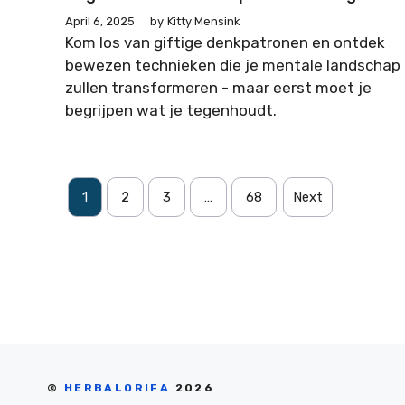
April 6, 2025
by
Kitty Mensink
Kom los van giftige denkpatronen en ontdek
bewezen technieken die je mentale landschap
zullen transformeren - maar eerst moet je
begrijpen wat je tegenhoudt.
1
2
3
…
68
Next
©
HERBALORIFA
2026