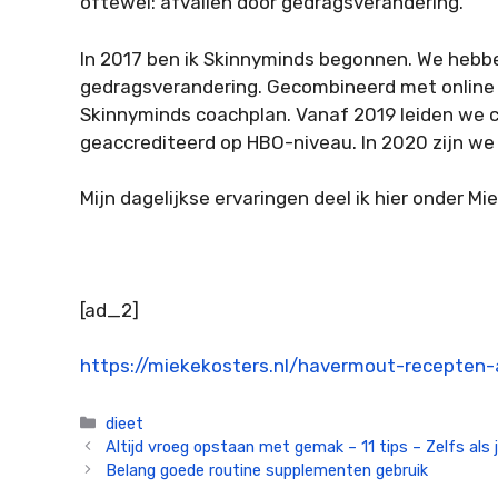
oftewel: afvallen door gedragsverandering.
In 2017 ben ik Skinnyminds begonnen. We hebben
gedragsverandering. Gecombineerd met online g
Skinnyminds coachplan. Vanaf 2019 leiden we c
geaccrediteerd op HBO-niveau. In 2020 zijn w
Mijn dagelijkse ervaringen deel ik hier onder Mi
[ad_2]
https://miekekosters.nl/havermout-recepten-
Categorieën
dieet
Altijd vroeg opstaan met gemak – 11 tips – Zelfs al
Belang goede routine supplementen gebruik