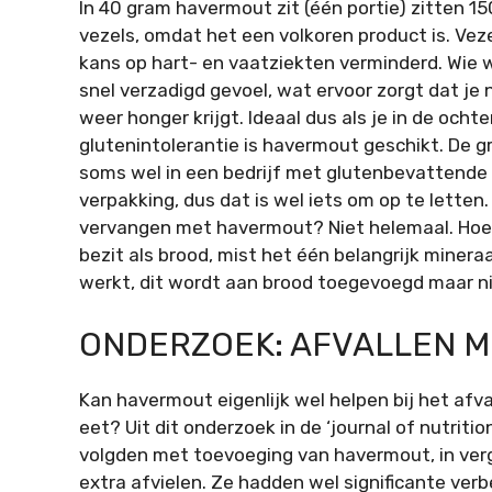
In 40 gram havermout zit (één portie) zitten 15
vezels, omdat het een volkoren product is. Veze
kans op hart- en vaatziekten verminderd. Wie w
snel verzadigd gevoel, wat ervoor zorgt dat je 
weer honger krijgt. Ideaal dus als je in de oc
glutenintolerantie is havermout geschikt. De g
soms wel in een bedrijf met glutenbevattende 
verpakking, dus dat is wel iets om op te letten
vervangen met havermout? Niet helemaal. Hoe
bezit als brood, mist het één belangrijk mineraa
werkt, dit wordt aan brood toegevoegd maar n
ONDERZOEK: AFVALLEN 
Kan havermout eigenlijk wel helpen bij het afv
eet? Uit dit onderzoek in de ‘journal of nutriti
volgden met toevoeging van havermout, in ver
extra afvielen. Ze hadden wel significante verb