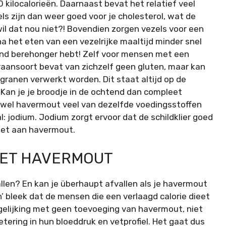
0 kilocalorieën. Daarnaast bevat het relatief veel
ls zijn dan weer goed voor je cholesterol, wat de
il dat nou niet?! Bovendien zorgen vezels voor een
na het eten van een vezelrijke maaltijd minder snel
htend berehonger hebt! Zelf voor mensen met een
raansoort bevat van zichzelf geen gluten, maar kan
granen verwerkt worden. Dit staat altijd op de
. Kan je je broodje in de ochtend dan compleet
wel havermout veel van dezelfde voedingsstoffen
l: jodium. Jodium zorgt ervoor dat de schildklier goed
iet aan havermout.
MET HAVERMOUT
allen? En kan je überhaupt afvallen als je havermout
on’ bleek dat de mensen die een verlaagd calorie dieet
gelijking met geen toevoeging van havermout, niet
etering in hun bloeddruk en vetprofiel. Het gaat dus