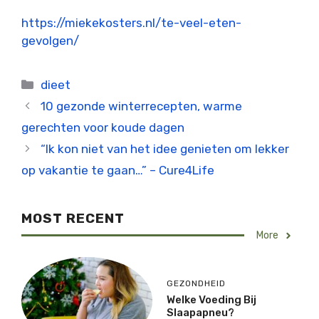
https://miekekosters.nl/te-veel-eten-
gevolgen/
Categorieën
dieet
10 gezonde winterrecepten, warme
gerechten voor koude dagen
“Ik kon niet van het idee genieten om lekker
op vakantie te gaan…” – Cure4Life
MOST RECENT
More
GEZONDHEID
Welke Voeding Bij
Slaapapneu?