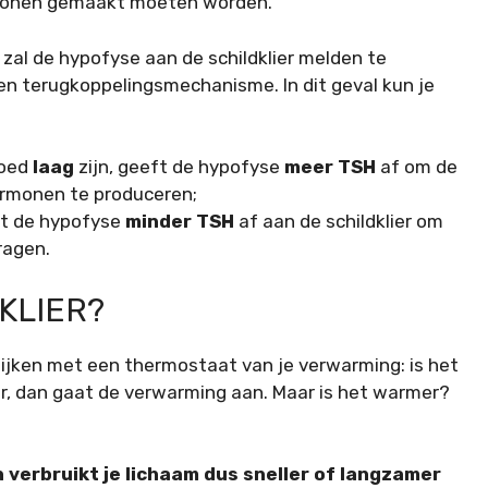
rmonen gemaakt moeten worden.
zal de hypofyse aan de schildklier melden te
en terugkoppelingsmechanisme. In dit geval kun je
loed
laag
zijn, geeft de hypofyse
meer TSH
af om de
hormonen te produceren;
ft de hypofyse
minder TSH
af aan de schildklier om
ragen.
KLIER?
ijken met een thermostaat van je verwarming: is het
ur, dan gaat de verwarming aan. Maar is het warmer?
an verbruikt je lichaam dus sneller of langzamer