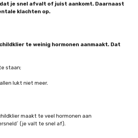
dat je snel afvalt of juist aankomt. Daarnaast
entale klachten op.
schildklier te weinig hormonen aanmaakt. Dat
te staan;
llen lukt niet meer.
hildklier maakt te veel hormonen aan
sneld´ (je valt te snel af).