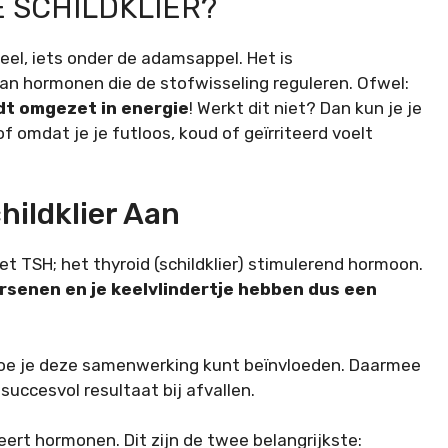
E SCHILDKLIER?
 keel, iets onder de adamsappel. Het is
an hormonen die de stofwisseling reguleren. Ofwel:
rdt omgezet in energie
! Werkt dit niet? Dan kun je je
f omdat je je futloos, koud of geïrriteerd voelt
ildklier Aan
 TSH; het thyroid (schildklier) stimulerend hormoon.
rsenen en je keelvlindertje hebben dus een
 hoe je deze samenwerking kunt beïnvloeden. Daarmee
succesvol resultaat bij afvallen.
ceert hormonen. Dit zijn de twee belangrijkste: