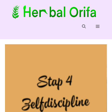
Ga
naar
de
inhoud
Menu