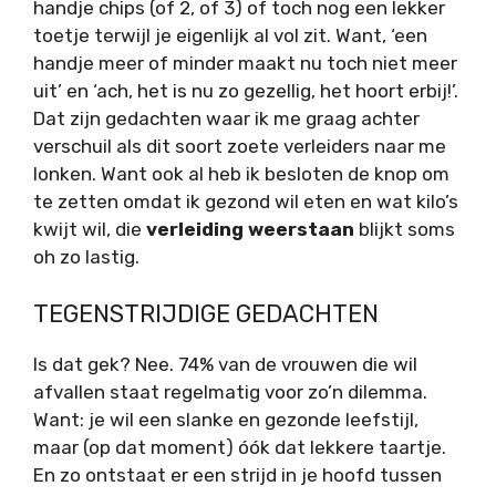
handje chips (of 2, of 3) of toch nog een lekker
toetje terwijl je eigenlijk al vol zit. Want, ‘een
handje meer of minder maakt nu toch niet meer
uit’ en ‘ach, het is nu zo gezellig, het hoort erbij!’.
Dat zijn gedachten waar ik me graag achter
verschuil als dit soort zoete verleiders naar me
lonken. Want ook al heb ik besloten de knop om
te zetten omdat ik gezond wil eten en wat kilo’s
kwijt wil, die
verleiding weerstaan
blijkt soms
oh zo lastig.
TEGENSTRIJDIGE GEDACHTEN
Is dat gek? Nee. 74% van de vrouwen die wil
afvallen staat regelmatig voor zo’n dilemma.
Want: je wil een slanke en gezonde leefstijl,
maar (op dat moment) óók dat lekkere taartje.
En zo ontstaat er een strijd in je hoofd tussen