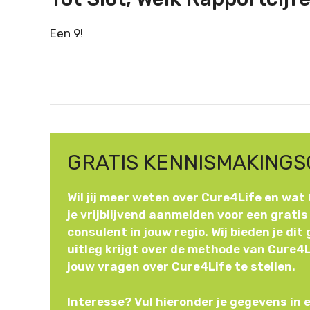
Een 9!
GRATIS KENNISMAKINGS
Wil jij meer weten over Cure4Life en wat
je vrijblijvend aanmelden voor een grati
consulent in jouw regio. Wij bieden je dit
uitleg krijgt over de methode van Cure4L
jouw vragen over Cure4Life te stellen.
Interesse? Vul hieronder je gegevens in