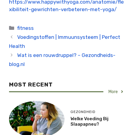
https://www.happywithyoga.com/anatomie/fle
xibiliteit-gewrichten-verbeteren-met-yoga/
Categorieën
fitness
Voedingstoffen | Immuunsysteem | Perfect
Health
Wat is een rouwdruppel? – Gezondheids-
blog.nl
MOST RECENT
More
GEZONDHEID
Welke Voeding Bij
Slaapapneu?