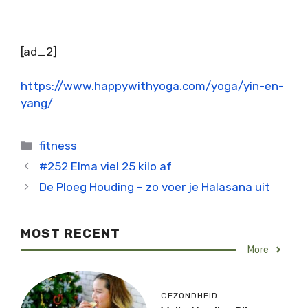
[ad_2]
https://www.happywithyoga.com/yoga/yin-en-
yang/
Categorieën
fitness
#252 Elma viel 25 kilo af
De Ploeg Houding – zo voer je Halasana uit
MOST RECENT
More
GEZONDHEID