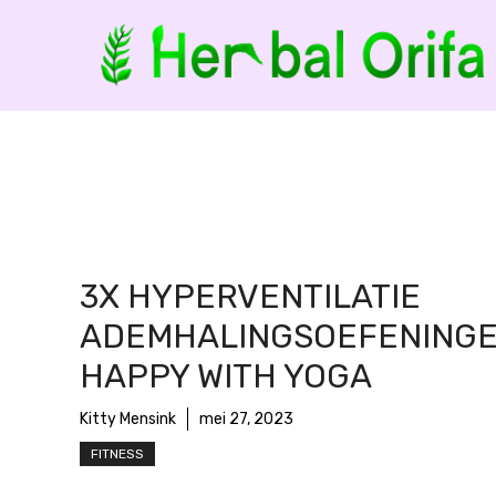
Ga
naar
de
inhoud
3X HYPERVENTILATIE
ADEMHALINGSOEFENINGE
HAPPY WITH YOGA
Kitty Mensink
mei 27, 2023
FITNESS