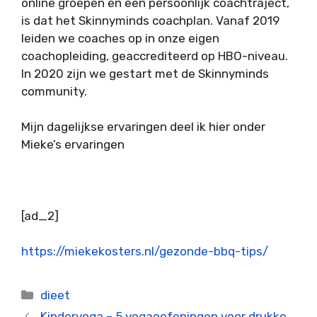
online groepen en een persoonlijk coachtraject,
is dat het Skinnyminds coachplan. Vanaf 2019
leiden we coaches op in onze eigen
coachopleiding, geaccrediteerd op HBO-niveau.
In 2020 zijn we gestart met de Skinnyminds
community.
Mijn dagelijkse ervaringen deel ik hier onder
Mieke’s ervaringen
[ad_2]
https://miekekosters.nl/gezonde-bbq-tips/
Categorieën
dieet
Kinderyoga – 5 yogaoefeningen voor drukke