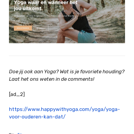
Doe jij ook aan Yoga? Wat is je favoriete houding?
Laat het ons weten in de comments!
[ad_2]
https://www.happywithyoga.com/yoga/yoga-
voor-ouderen-kan-dat/
Categorieën