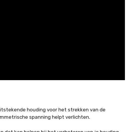
itstekende houding voor het strekken van de
ymmetrische spanning helpt verlichten.
 dat kan helpen bij het verbeteren van je houding