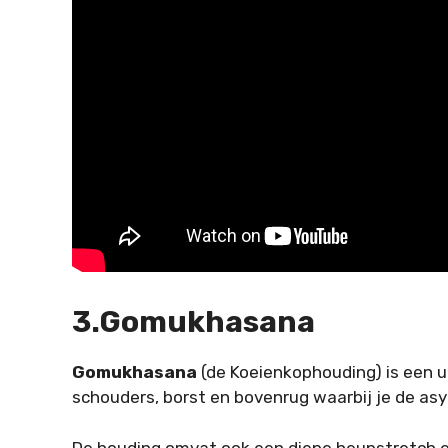
3.Gomukhasana
Gomukhasana
(de Koeienkophouding) is een u
schouders, borst en bovenrug waarbij je de as
De houding omvat ook een diepe heupstretch en