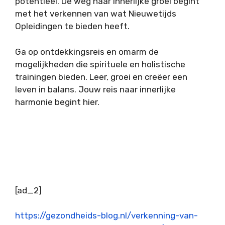
potentieel. De weg naar innerlijke groei begint
met het verkennen van wat Nieuwetijds
Opleidingen te bieden heeft.
Ga op ontdekkingsreis en omarm de
mogelijkheden die spirituele en holistische
trainingen bieden. Leer, groei en creëer een
leven in balans. Jouw reis naar innerlijke
harmonie begint hier.
BERICHTNAVIGATIE
[ad_2]
https://gezondheids-blog.nl/verkenning-van-