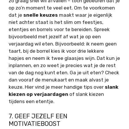
zo graag snel wil afvallen – toch gebeuren dat je
op zo’n moment te veel eet. Om te voorkomen
dat je
snelle keuzes
maakt waar je eigenlijk
niet achter staat is het slim om feestjes,
etentjes en borrels voor te bereiden. Spreek
bijvoorbeeld met jezelf af wat je op een
verjaardag wil eten. Bijvoorbeeld: ik neem geen
taart, bij de borrel kies ik voor drie lekkere
hapjes en neem ik twee glaasjes wijn. Dat kun je
inplannen, en zo weet je precies wat je de rest
van de dag nog kunt eten. Ga je uit eten? Check
dan vooraf de menukaart en maak alvast je
keuze. Hier vind je meer handige tips over
slank
kiezen op verjaardagen
of slank kiezen
tijdens een etentje.
7. GEEF JEZELF EEN
MOTIVATIEBOOST