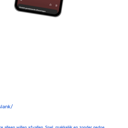
slank/
 alleen willen afvallen. Snel, makkelijk en zonder gedoe.