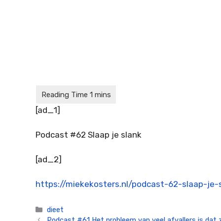
[ad_1]
Podcast #62 Slaap je slank
[ad_2]
https://miekekosters.nl/podcast-62-slaap-je-
Categorieën
dieet
Podcast #61 Het probleem van veel afvallers is dat ze