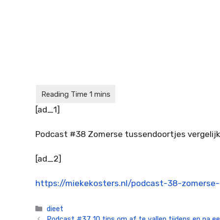
[ad_1]
Podcast #38 Zomerse tussendoortjes vergelijk
[ad_2]
https://miekekosters.nl/podcast-38-zomerse-
Categorieën
dieet
Podcast #37 10 tips om af te vallen tijdens en na 