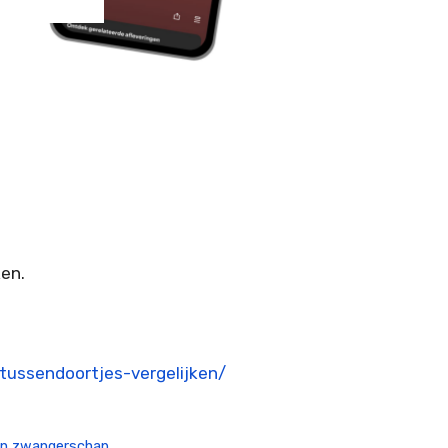
en.
tussendoortjes-vergelijken/
een zwangerschap