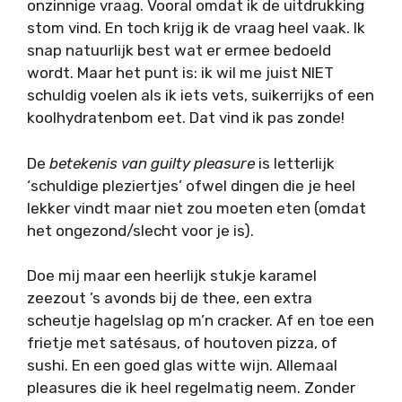
onzinnige vraag. Vooral omdat ik de uitdrukking
stom vind. En toch krijg ik de vraag heel vaak. Ik
snap natuurlijk best wat er ermee bedoeld
wordt. Maar het punt is: ik wil me juist NIET
schuldig voelen als ik iets vets, suikerrijks of een
koolhydratenbom eet. Dat vind ik pas zonde!
De
betekenis van guilty pleasure
is letterlijk
‘schuldige pleziertjes’ ofwel dingen die je heel
lekker vindt maar niet zou moeten eten (omdat
het ongezond/slecht voor je is).
Doe mij maar een heerlijk stukje karamel
zeezout ’s avonds bij de thee, een extra
scheutje hagelslag op m’n cracker. Af en toe een
frietje met satésaus, of houtoven pizza, of
sushi. En een goed glas witte wijn. Allemaal
pleasures die ik heel regelmatig neem. Zonder