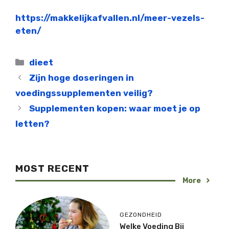
https://makkelijkafvallen.nl/meer-vezels-
eten/
Categorieën
dieet
Zijn hoge doseringen in
voedingssupplementen veilig?
Supplementen kopen: waar moet je op
letten?
MOST RECENT
More
GEZONDHEID
Welke Voeding Bij