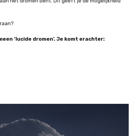
e aan het dromen bent. Dit geeft je de mogelijkheid
eraan?
meen ‘lucide dromen’. Je komt erachter: