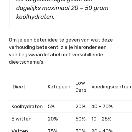
dagelijks maximaal 20 – 50 gram
koolhydraten.
Om je een beter idee te geven van wat deze
verhouding betekent, zie je hieronder een
voedingswaardetabel met verschillende
dieetschema’s.
Low
Dieet
Ketogeen
Voedingscentru
Carb
Koolhydraten
5%
20%
40 – 70%
Eiwitten
20%
50%
10 – 25%
Vetten
75%
30%
20 – 40%