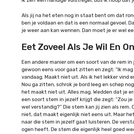
ik zelf een handige vuistregel, dus ik hoop dat 
Als jij na het eten nog in staat bent om dat r
ben je voldaan en dat is een normaal gevoel. D
je weer aan kan wennen. Dan moet je er wel e
Eet Zoveel Als Je Wil En 
Een andere manier om een soort van de rem in j
gewoon eens voor gaat zitten en zegt: “Ik mag al
vandaag. Maakt niet uit. Als ik het lekker vind en
Nou ga zitten, schrok je bord leeg en schep nog
het maakt niet uit. Alles mag. Wedden dat je erg
een soort stem in jezelf krijgt die zegt: “Zou j
wel verstandig?” Die stem kan jij zien als rem.
niet, dat maakt eigenlijk niet eens uit. Maar het
naar die stem in jezelf gaat luisteren. De vers
ogen heeft. De stem die eigenlijk heel goed wee