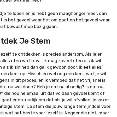
je daar wat aan hebt.
ondje te lopen en je hebt geen maaghonger meer, dan
at is het gevoel waar het om gaat en het gevoel waar
erst bewust mee bezig gaan.
Ontdek Je Stem
ezelf te ontdekken is precies andersom. Als je er
les eten wat ik wil. Ik mag zoveel eten als ik wil
 als ik zin heb dan ga ik gewoon door. Ik eet alles.”
 een keer op. Misschien wel nog een keer, wat je wil
ens in dit proces, en ik vermoed dat het vrij snel is,
e dat nu wel doen? Heb je dat nu al nodig? Is dat nu
 Of die nou helemaal uit dat voldaan gevoel komt of
 gaat er natuurlijk om dat als je wil afvallen, je vaker
tandige stem. De stem die jouw lange termijndoel voor
t wat het beste voor jezelf is. Negeer die niet, maar