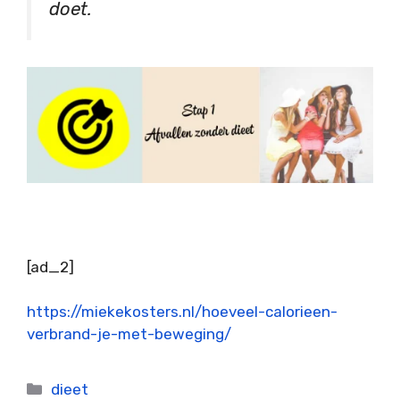
doet.
[ad_2]
https://miekekosters.nl/hoeveel-calorieen-
verbrand-je-met-beweging/
Categorieën
dieet