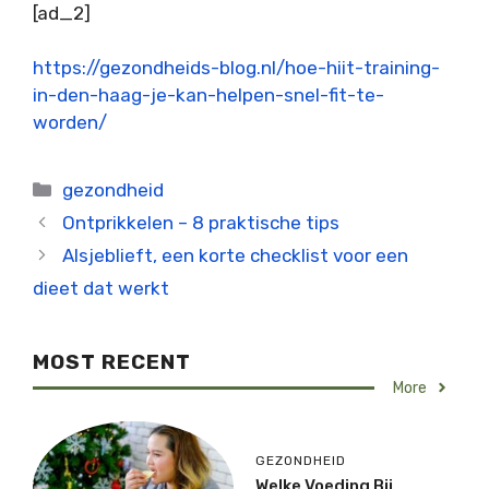
BERICHTNAVIGATIE
[ad_2]
https://gezondheids-blog.nl/hoe-hiit-training-
in-den-haag-je-kan-helpen-snel-fit-te-
worden/
Categorieën
gezondheid
Ontprikkelen – 8 praktische tips
Alsjeblieft, een korte checklist voor een
dieet dat werkt
MOST RECENT
More
GEZONDHEID
Welke Voeding Bij