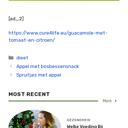
[ad_2]
https://www.cure4life.eu/guacamole-met-
tomaat-en-citroen/
Categorieën
dieet
Appel met bosbessensnack
Spruitjes met appel
MOST RECENT
More
GEZONDHEID
Welke Voeding Bij