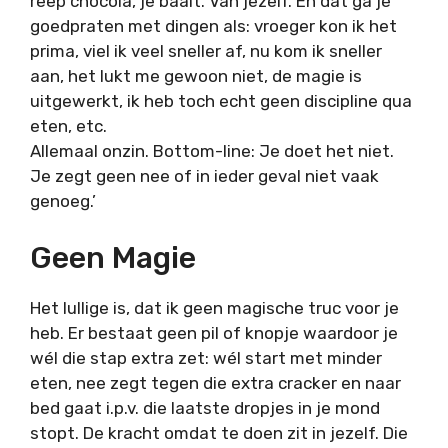
reep chocola, je baalt. Van jezelf. En dat ga je
goedpraten met dingen als: vroeger kon ik het
prima, viel ik veel sneller af, nu kom ik sneller
aan, het lukt me gewoon niet, de magie is
uitgewerkt, ik heb toch echt geen discipline qua
eten, etc.
Allemaal onzin. Bottom-line: Je doet het niet.
Je zegt geen nee of in ieder geval niet vaak
genoeg.’
Geen Magie
Het lullige is, dat ik geen magische truc voor je
heb. Er bestaat geen pil of knopje waardoor je
wél die stap extra zet: wél start met minder
eten, nee zegt tegen die extra cracker en naar
bed gaat i.p.v. die laatste dropjes in je mond
stopt. De kracht omdat te doen zit in jezelf. Die