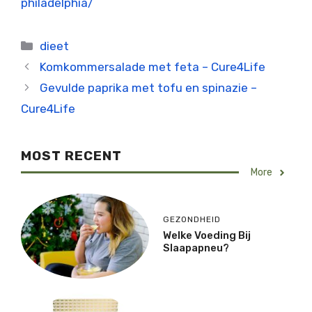
philadelphia/
Categorieën
dieet
Komkommersalade met feta – Cure4Life
Gevulde paprika met tofu en spinazie –
Cure4Life
MOST RECENT
More
GEZONDHEID
Welke Voeding Bij
Slaapapneu?