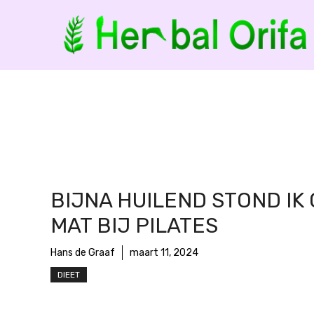
Ga
naar
de
inhoud
BIJNA HUILEND STOND IK 
MAT BIJ PILATES
Hans de Graaf
maart 11, 2024
DIEET