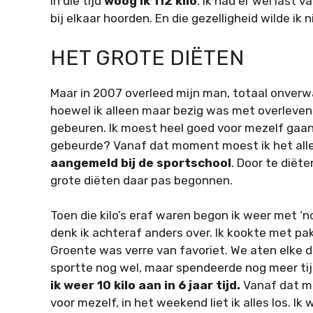
In die tijd
woog ik 112 kilo
. Ik had er wel last 
bij elkaar hoorden. En die gezelligheid wilde ik 
HET GROTE DIËTEN
Maar in 2007 overleed mijn man, totaal onverwa
hoewel ik alleen maar bezig was met overleven
gebeuren. Ik moest heel goed voor mezelf gaan 
gebeurde? Vanaf dat moment moest ik het alle
aangemeld bij de sportschool
. Door te diëten
grote diëten daar pas begonnen.
Toen die kilo’s eraf waren begon ik weer met ‘n
denk ik achteraf anders over. Ik kookte met pak
Groente was verre van favoriet. We aten elke d
sportte nog wel, maar spendeerde nog meer ti
ik weer 10 kilo aan in 6 jaar tijd.
Vanaf dat mo
voor mezelf, in het weekend liet ik alles los. Ik