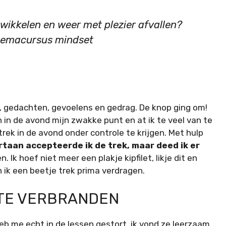
twikkelen en weer met plezier afvallen?
themacursus mindset
n, gedachten, gevoelens en gedrag. De knop ging om!
 in de avond mijn zwakke punt en at ik te veel van te
rek in de avond onder controle te krijgen. Met hulp
taan accepteerde ik de trek, maar deed ik er
Ik hoef niet meer een plakje kipfilet, likje dit en
 ik een beetje trek prima verdragen.
 TE VERBRANDEN
k heb me echt in de lessen gestort, ik vond ze leerzaam