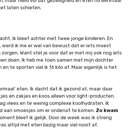
van, maar hield vol dat gezelligheid en eten nu eenmaal
niet laten schieten.
cht. Ik bleef achter met twee jonge kinderen. En
, werd ik me er wel van bewust dat er iets moest
zorgen. Want stel je voor dat er met mij ook nog iets
en doen. Ik heb me toen samen met mijn dochter
 en te sporten viel ik 16 kilo af. Maar eigenlijk is het
ormaal’ eten. Ik dacht dat ik gezond at, maar daar
jes en zakjes en koos alleen voor light-producten.
ag vlees en te weinig complexe koolhydraten. Ik
jd aan smoesjes om er onderuit te komen.
Zo kwam
ment bleef ik gelijk. Door de week was ik streng
 was altijd met eten bezig maar viel nooit af.