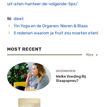
uit-eten-hanteer-de-volgende-tips/
Categorieën
dieet
Yin Yoga en de Organen: Nieren & Blaas
5 redenen waarom je fruit zou moeten eten!
MOST RECENT
More
GEZONDHEID
Welke Voeding Bij
Slaapapneu?