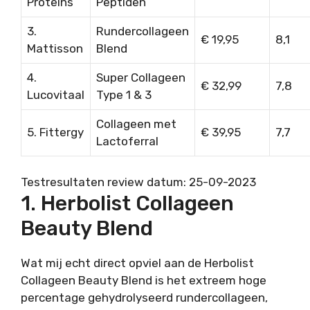
Proteins
Peptiden
3.
Rundercollageen
€ 19,95
8,1
Mattisson
Blend
4.
Super Collageen
€ 32,99
7,8
Lucovitaal
Type 1 & 3
Collageen met
5. Fittergy
€ 39,95
7,7
Lactoferral
Testresultaten review datum: 25-09-2023
1. Herbolist Collageen
Beauty Blend
Wat mij echt direct opviel aan de Herbolist
Collageen Beauty Blend is het extreem hoge
percentage gehydrolyseerd rundercollageen,