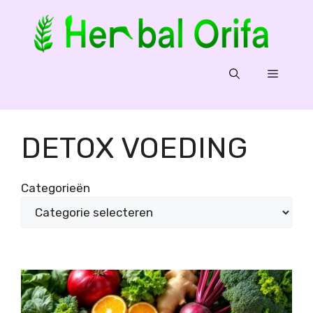
Ga
naar
de
inhoud
Menu
DETOX VOEDING
Categorieën